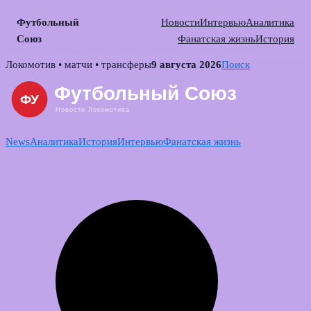
Футбольный
Новости
Интервью
Аналитика
Союз
Фанатская жизнь
История
Skip
Локомотив • матчи • трансферы
9 августа 2026
Поиск
to
content
News
Аналитика
История
Интервью
Фанатская жизнь