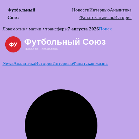
Футбольный
Новости
Интервью
Аналитика
Союз
Фанатская жизнь
История
Skip
Локомотив • матчи • трансферы
7 августа 2026
Поиск
to
content
News
Аналитика
История
Интервью
Фанатская жизнь