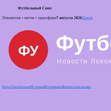
Футбольный Союз
Skip
Локомотив • матчи • трансферы
7 августа 2026
Поиск
to
content
News
Аналитика
История
Интервью
Фанатская жизнь