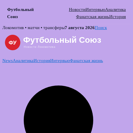
Футбольный
Новости
Интервью
Аналитика
Союз
Фанатская жизнь
История
Skip
Локомотив • матчи • трансферы
7 августа 2026
Поиск
to
content
News
Аналитика
История
Интервью
Фанатская жизнь