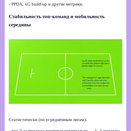
- PPDA, xG build‑up и другие метрики.
Стабильность топ‑команд и мобильность
середины
Статистически (по усреднённым лигам):
- топ‑3 за три года меняется минимально — 1–2 команды