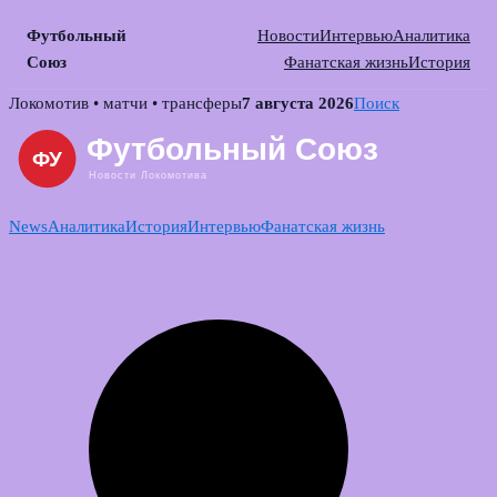
Футбольный
Новости
Интервью
Аналитика
Союз
Фанатская жизнь
История
Skip
Локомотив • матчи • трансферы
7 августа 2026
Поиск
to
content
News
Аналитика
История
Интервью
Фанатская жизнь