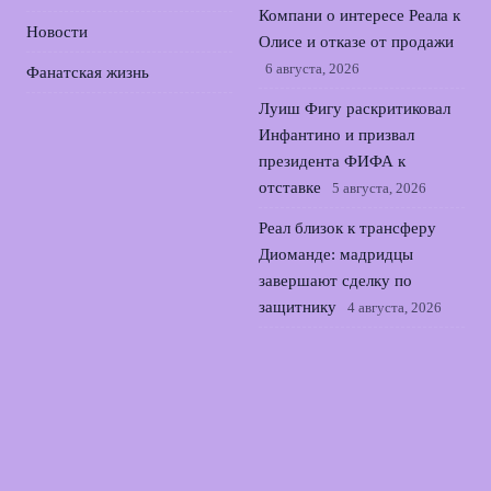
Компани о интересе Реала к
Новости
Олисе и отказе от продажи
6 августа, 2026
Фанатская жизнь
Луиш Фигу раскритиковал
Инфантино и призвал
президента ФИФА к
отставке
5 августа, 2026
Реал близок к трансферу
Диоманде: мадридцы
завершают сделку по
защитнику
4 августа, 2026
Зенит и трансфер
Батракова: выбор между
петербургским клубом и
мечтой о Европе
3 августа,
2026