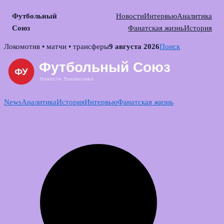
Футбольный
Новости
Интервью
Аналитика
Союз
Фанатская жизнь
История
Skip
Локомотив • матчи • трансферы
9 августа 2026
Поиск
to
content
News
Аналитика
История
Интервью
Фанатская жизнь