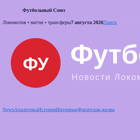
Футбольный Союз
Skip
Локомотив • матчи • трансферы
7 августа 2026
Поиск
to
content
News
Аналитика
История
Интервью
Фанатская жизнь