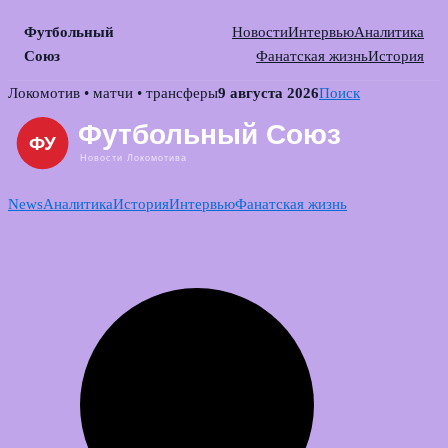
Футбольный
Новости
Интервью
Аналитика
Союз
Фанатская жизнь
История
Skip
Локомотив • матчи • трансферы
9 августа 2026
Поиск
to
content
News
Аналитика
История
Интервью
Фанатская жизнь