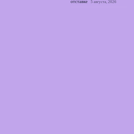
отставке
5 августа, 2026
Реал близок к трансферу
Диоманде: мадридцы
завершают сделку по
защитнику
4 августа, 2026
© 2026 Футбольный Союз
Новости Локомотива
News
Аналитика
Интервью
История
Новости
Фанатская жизнь