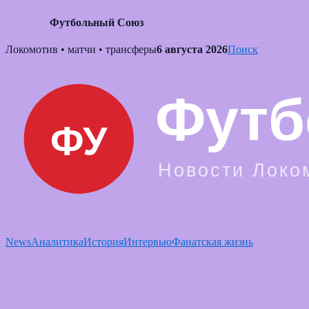
Футбольный Союз
Skip
Локомотив • матчи • трансферы
6 августа 2026
Поиск
to
content
News
Аналитика
История
Интервью
Фанатская жизнь