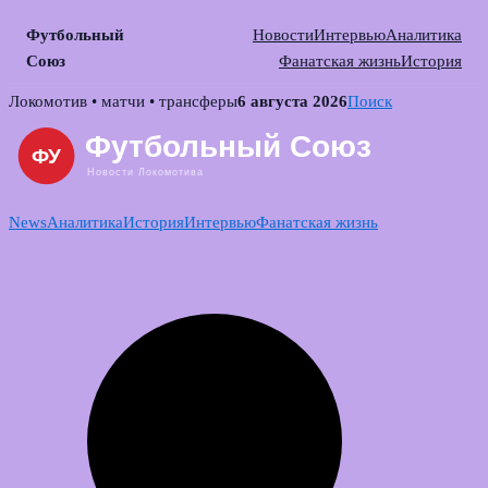
Футбольный
Новости
Интервью
Аналитика
Союз
Фанатская жизнь
История
Skip
Локомотив • матчи • трансферы
6 августа 2026
Поиск
to
content
News
Аналитика
История
Интервью
Фанатская жизнь