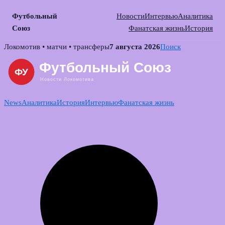
Футбольный
Новости
Интервью
Аналитика
Союз
Фанатская жизнь
История
Skip
Локомотив • матчи • трансферы
7 августа 2026
Поиск
to
content
News
Аналитика
История
Интервью
Фанатская жизнь