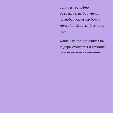
Зенит и трансфер
Батракова: выбор между
петербургским клубом и
мечтой о Европе
3 августа,
2026
Хаби Алонсо нацелился на
лидера Аталанты и готовит
новый этап перестройки
Байера
2 августа, 2026
© 2026 Футбольный Союз
Новости Локомотива
News
Аналитика