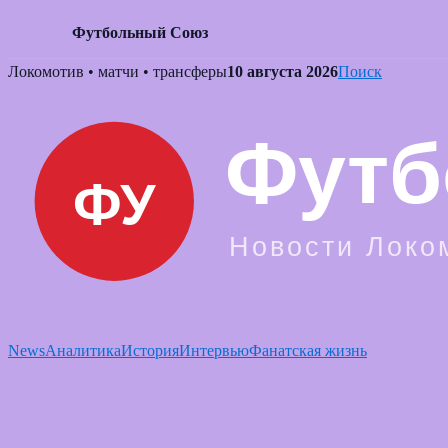
Футбольный Союз
Skip
Локомотив • матчи • трансферы
10 августа 2026
Поиск
to
content
News
Аналитика
История
Интервью
Фанатская жизнь