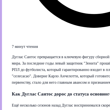
7 минут чтения
Дуглас Сантос превращается в ключевую фигуру сборно
мира. За последние годы левый защитник "Зенита" прошё
РПЛ до футболиста, который гарантированно входит в пл
"селесасао". Доверие Карло Анчелотти, который готовит
первенству, стало для него главным авансом и признание
Как Дуглас Сантос дорос до статуса основно
Ещё несколько сезонов назад Дуглас воспринимался скоре