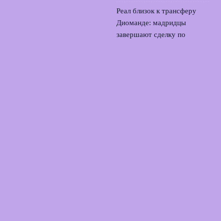
Реал близок к трансферу
Диоманде: мадридцы
завершают сделку по
защитнику
4 августа, 2026
Зенит и трансфер
Батракова: выбор между
петербургским клубом и
мечтой о Европе
3 августа,
2026
© 2026 Футбольный Союз
Новости Локомотива
News
Аналитика