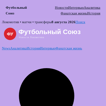
Футбольный
Новости
Интервью
Аналитика
Союз
Фанатская жизнь
История
Skip
Локомотив • матчи • трансферы
8 августа 2026
Поиск
to
content
News
Аналитика
История
Интервью
Фанатская жизнь