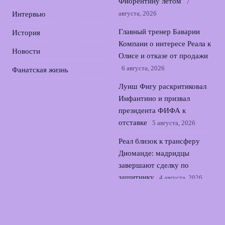
Фиорентину летом
7
августа, 2026
Интервью
Главный тренер Баварии
История
Компани о интересе Реала к
Новости
Олисе и отказе от продажи
6 августа, 2026
Фанатская жизнь
Луиш Фигу раскритиковал
Инфантино и призвал
президента ФИФА к
отставке
5 августа, 2026
Реал близок к трансферу
Диоманде: мадридцы
завершают сделку по
защитнику
4 августа, 2026
Зенит и трансфер
Батракова: выбор между
петербургским клубом и