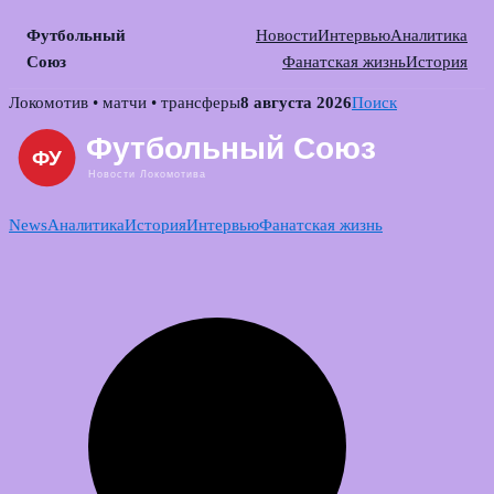
Футбольный
Новости
Интервью
Аналитика
Союз
Фанатская жизнь
История
Skip
Локомотив • матчи • трансферы
8 августа 2026
Поиск
to
content
News
Аналитика
История
Интервью
Фанатская жизнь