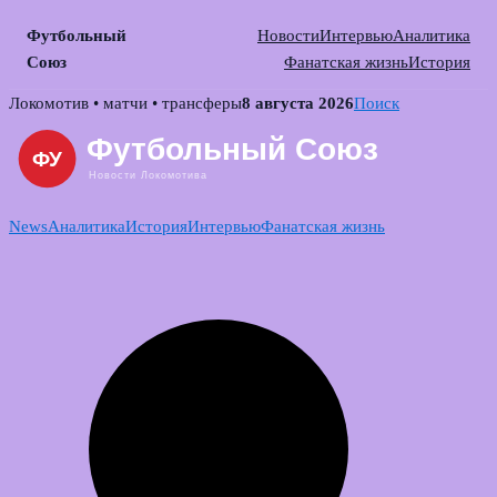
Футбольный
Новости
Интервью
Аналитика
Союз
Фанатская жизнь
История
Skip
Локомотив • матчи • трансферы
8 августа 2026
Поиск
to
content
News
Аналитика
История
Интервью
Фанатская жизнь