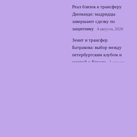
Реал близок к трансферу
Диоманде: мадридцы
завершают сделку по
защитнику
4 августа, 2026
Зенит и трансфер
Батракова: выбор между
петербургским клубом и
мечтой о Европе
3 августа,
2026
© 2026 Футбольный Союз
Новости Локомотива
News
Аналитика