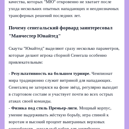
качества, которых "МЮ" откровенно не хватает после
ухода нескольких опытных нападающих и неоднозначных
трансферных решений последних лет.
Почему сенегальский форвард заинтересовал
"Манчестер Юнайтед"
Скауты "Юнайтед" выделяют сразу несколько параметров,
которые делают игрока сборной Сенегала особенно
привлекательным:
-
Результативность на большом турнире.
Чемпионат
мира традиционно служит витриной для нападающих.
Сенегалец не затерялся на фоне звёзд, регулярно выходит
в стартовом составе и участвует почти во всех острых
атаках своей команды.
-
Физика под стиль Премьер-лиги.
Мощный корпус,
умение выдерживать жёсткую борьбу, игра спиной к
воротам и высокий процент выигранных верховых
единоборств - идеальный набор для английского