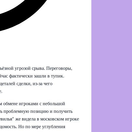
ьёзной угрозой срыва. Переговоры,
час фактически зашли в тупик.
еталей сделки, из-за чего
е.
м обмене игроками с небольшой
ыть проблемную позицию и получить
евилья" же видела в московском игроке
домость. Но по мере углубления