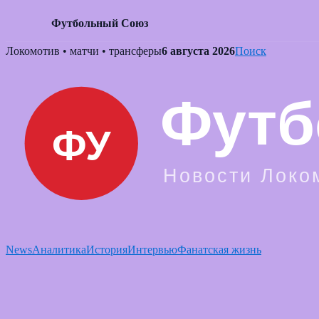
Футбольный Союз
Skip
Локомотив • матчи • трансферы
6 августа 2026
Поиск
to
content
News
Аналитика
История
Интервью
Фанатская жизнь