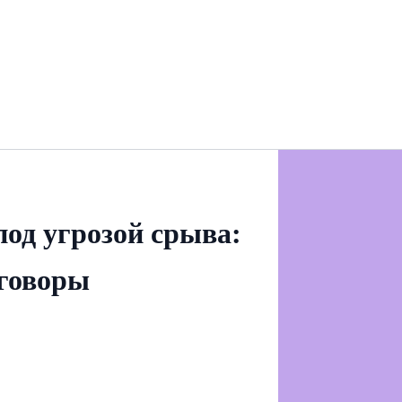
од угрозой срыва:
еговоры