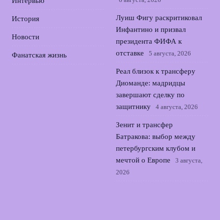
Интервью
Луиш Фигу раскритиковал
История
Инфантино и призвал
Новости
президента ФИФА к
отставке
5 августа, 2026
Фанатская жизнь
Реал близок к трансферу
Диоманде: мадридцы
завершают сделку по
защитнику
4 августа, 2026
Зенит и трансфер
Батракова: выбор между
петербургским клубом и
мечтой о Европе
3 августа,
2026
Хаби Алонсо нацелился на
лидера Аталанты и готовит
новый этап перестройки