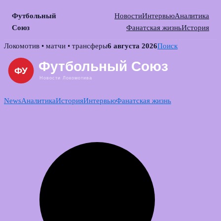
Футбольный
Новости
Интервью
Аналитика
Союз
Фанатская жизнь
История
Skip
Локомотив • матчи • трансферы
6 августа 2026
Поиск
to
content
News
Аналитика
История
Интервью
Фанатская жизнь