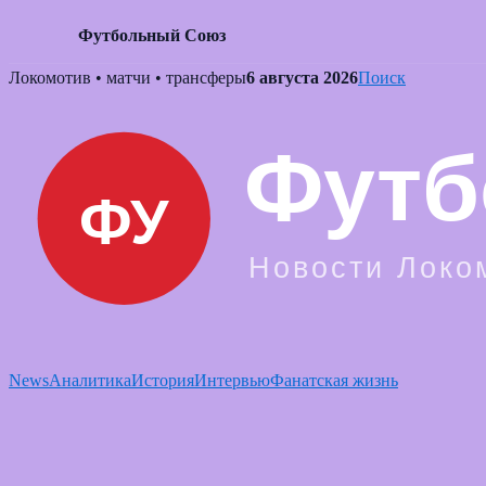
Футбольный Союз
Skip
Локомотив • матчи • трансферы
6 августа 2026
Поиск
to
content
News
Аналитика
История
Интервью
Фанатская жизнь