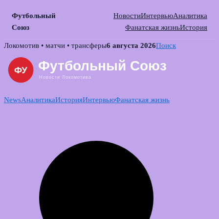
Футбольный
Новости
Интервью
Аналитика
Союз
Фанатская жизнь
История
Skip
Локомотив • матчи • трансферы
6 августа 2026
Поиск
to
content
News
Аналитика
История
Интервью
Фанатская жизнь