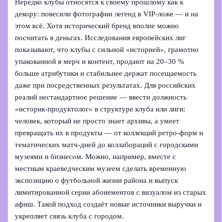
Нередко клубы относятся к своему прошлому как к
декору: повесили фотографии легенд в VIP‑ложе — и на
этом всё. Хотя исторический бренд вполне можно
посчитать в деньгах. Исследования европейских лиг
показывают, что клубы с сильной «историей», грамотно
упакованной в мерч и контент, продают на 20–30 %
больше атрибутики и стабильнее держат посещаемость
даже при посредственных результатах. Для российских
реалий нестандартное решение — ввести должность
«историк‑продуктолог» в структуре клуба или лиги:
человек, который не просто знает архивы, а умеет
превращать их в продукты — от коллекций ретро‑форм и
тематических матч‑дней до коллабораций с городскими
музеями и бизнесом. Можно, например, вместе с
местным краеведческим музеем сделать временную
экспозицию о футбольной жизни района и выпуск
лимитированной серии абонементов с визуалом из старых
афиш. Такой подход создаёт новые источники выручки и
укрепляет связь клуба с городом.