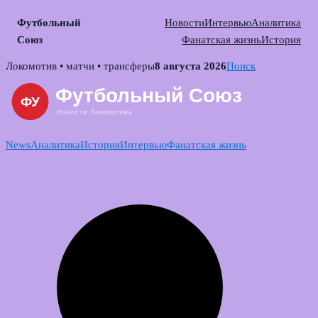
Футбольный
Новости
Интервью
Аналитика
Союз
Фанатская жизнь
История
Skip
Локомотив • матчи • трансферы
8 августа 2026
Поиск
to
content
News
Аналитика
История
Интервью
Фанатская жизнь