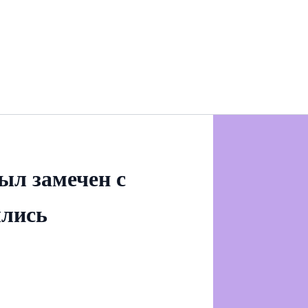
л замечен с
ылись