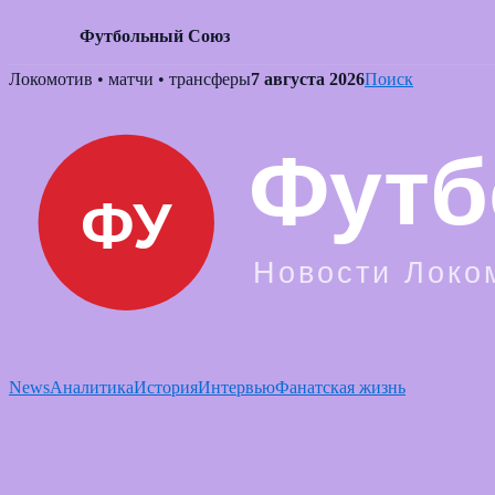
Футбольный Союз
Skip
Локомотив • матчи • трансферы
7 августа 2026
Поиск
to
content
News
Аналитика
История
Интервью
Фанатская жизнь