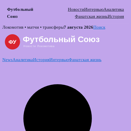
Футбольный
Новости
Интервью
Аналитика
Союз
Фанатская жизнь
История
Skip
Локомотив • матчи • трансферы
7 августа 2026
Поиск
to
content
News
Аналитика
История
Интервью
Фанатская жизнь