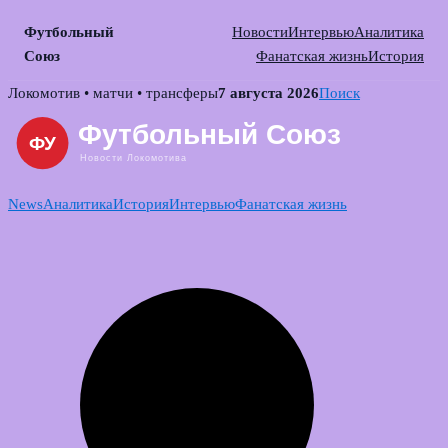
Футбольный
Новости
Интервью
Аналитика
Союз
Фанатская жизнь
История
Skip
Локомотив • матчи • трансферы
7 августа 2026
Поиск
to
content
News
Аналитика
История
Интервью
Фанатская жизнь