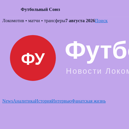
Футбольный Союз
Skip
Локомотив • матчи • трансферы
7 августа 2026
Поиск
to
content
News
Аналитика
История
Интервью
Фанатская жизнь