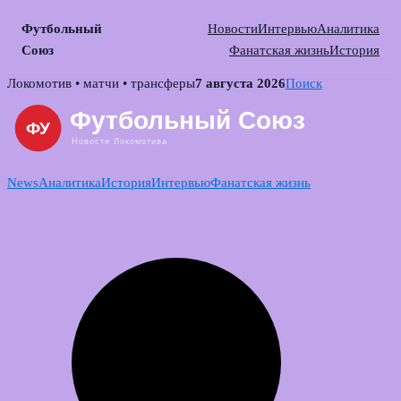
Футбольный
Новости
Интервью
Аналитика
Союз
Фанатская жизнь
История
Skip
Локомотив • матчи • трансферы
7 августа 2026
Поиск
to
content
News
Аналитика
История
Интервью
Фанатская жизнь