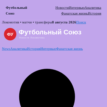
Футбольный
Новости
Интервью
Аналитика
Союз
Фанатская жизнь
История
Skip
Локомотив • матчи • трансферы
8 августа 2026
Поиск
to
content
News
Аналитика
История
Интервью
Фанатская жизнь