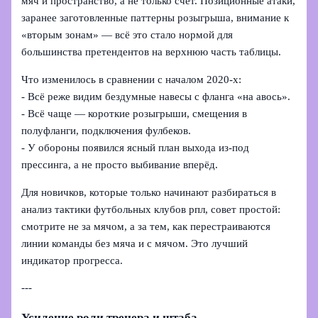
мяч и пространство, а не только счёт. Позиционные атаки,
заранее заготовленные паттерны розыгрыша, внимание к
«вторым зонам» — всё это стало нормой для
большинства претендентов на верхнюю часть таблицы.
Что изменилось в сравнении с началом 2020‑х:
- Всё реже видим бездумные навесы с фланга «на авось».
- Всё чаще — короткие розыгрыши, смещения в
полуфланги, подключения фулбеков.
- У обороны появился ясный план выхода из-под
прессинга, а не просто выбивание вперёд.
Для новичков, которые только начинают разбираться в
анализ тактики футбольных клубов рпл, совет простой:
смотрите не за мячом, а за тем, как перестраиваются
линии команды без мяча и с мячом. Это лучший
индикатор прогресса.
---
Усиление роли тренера и штаба