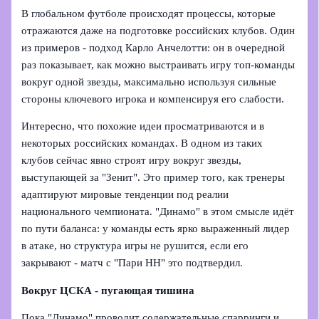
В глобальном футболе происходят процессы, которые
отражаются даже на подготовке российских клубов. Один
из примеров - подход Карло Анчелотти: он в очередной
раз показывает, как можно выстраивать игру топ-команды
вокруг одной звезды, максимально используя сильные
стороны ключевого игрока и компенсируя его слабости.
Интересно, что похожие идеи просматриваются и в
некоторых российских командах. В одном из таких
клубов сейчас явно строят игру вокруг звезды,
выступающей за "Зенит". Это пример того, как тренеры
адаптируют мировые тенденции под реалии
национального чемпионата. "Динамо" в этом смысле идёт
по пути баланса: у команды есть ярко выраженный лидер
в атаке, но структура игры не рушится, если его
закрывают - матч с "Пари НН" это подтвердил.
Вокруг ЦСКА - пугающая тишина
Пока "Динамо" проводит содержательные спарринги и