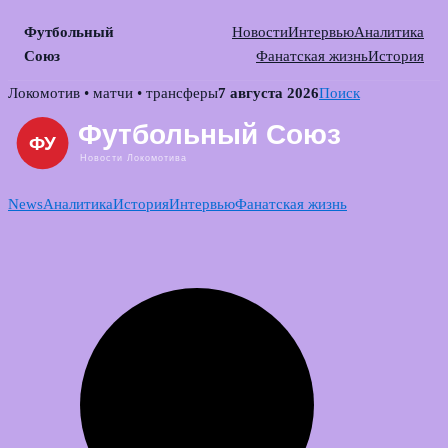
Футбольный
Новости
Интервью
Аналитика
Союз
Фанатская жизнь
История
Skip
Локомотив • матчи • трансферы
7 августа 2026
Поиск
to
content
News
Аналитика
История
Интервью
Фанатская жизнь