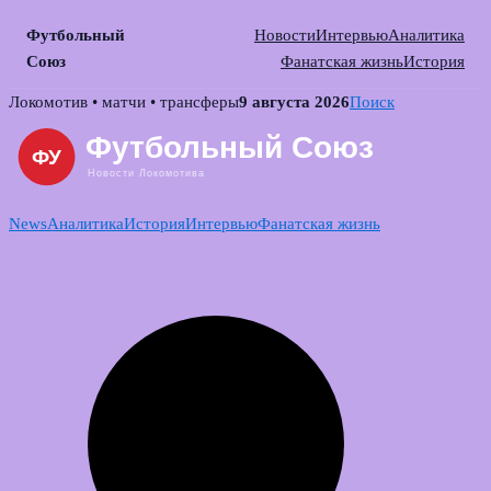
Футбольный
Новости
Интервью
Аналитика
Союз
Фанатская жизнь
История
Skip
Локомотив • матчи • трансферы
9 августа 2026
Поиск
to
content
News
Аналитика
История
Интервью
Фанатская жизнь