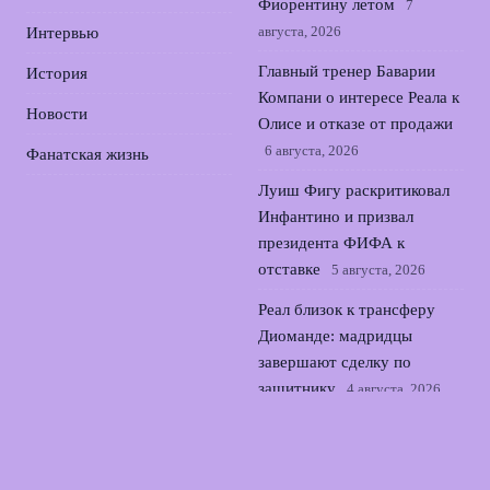
Фиорентину летом
7
августа, 2026
Интервью
Главный тренер Баварии
История
Компани о интересе Реала к
Новости
Олисе и отказе от продажи
6 августа, 2026
Фанатская жизнь
Луиш Фигу раскритиковал
Инфантино и призвал
президента ФИФА к
отставке
5 августа, 2026
Реал близок к трансферу
Диоманде: мадридцы
завершают сделку по
защитнику
4 августа, 2026
Зенит и трансфер
Батракова: выбор между
петербургским клубом и