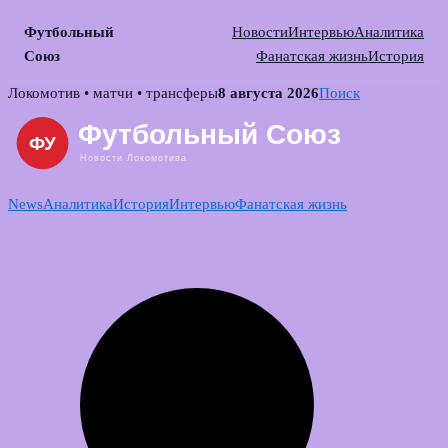
Футбольный
Новости
Интервью
Аналитика
Союз
Фанатская жизнь
История
Skip
Локомотив • матчи • трансферы
8 августа 2026
Поиск
to
content
News
Аналитика
История
Интервью
Фанатская жизнь