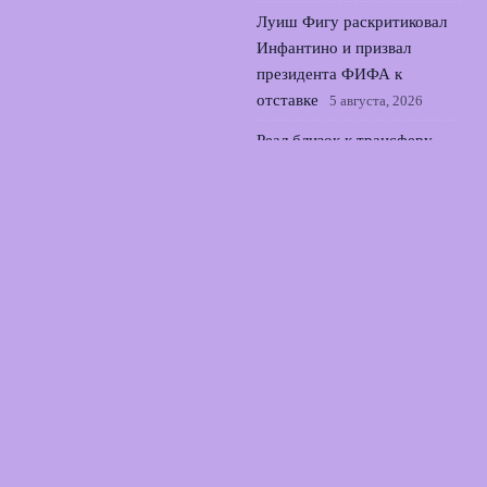
Луиш Фигу раскритиковал
Инфантино и призвал
президента ФИФА к
отставке
5 августа, 2026
Реал близок к трансферу
Диоманде: мадридцы
завершают сделку по
защитнику
4 августа, 2026
© 2026 Футбольный Союз
Новости Локомотива
News
Аналитика
Интервью