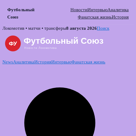
Футбольный
Новости
Интервью
Аналитика
Союз
Фанатская жизнь
История
Skip
Локомотив • матчи • трансферы
8 августа 2026
Поиск
to
content
News
Аналитика
История
Интервью
Фанатская жизнь