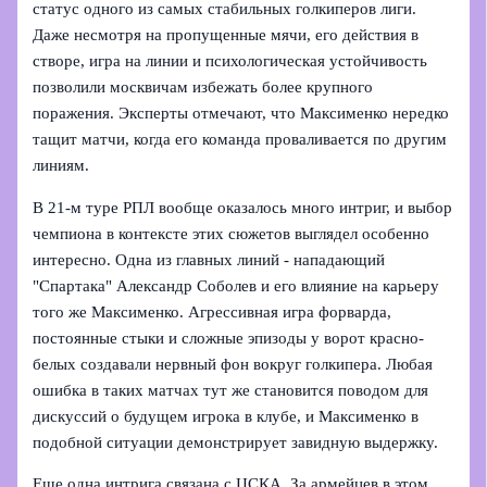
статус одного из самых стабильных голкиперов лиги.
Даже несмотря на пропущенные мячи, его действия в
створе, игра на линии и психологическая устойчивость
позволили москвичам избежать более крупного
поражения. Эксперты отмечают, что Максименко нередко
тащит матчи, когда его команда проваливается по другим
линиям.
В 21-м туре РПЛ вообще оказалось много интриг, и выбор
чемпиона в контексте этих сюжетов выглядел особенно
интересно. Одна из главных линий - нападающий
"Спартака" Александр Соболев и его влияние на карьеру
того же Максименко. Агрессивная игра форварда,
постоянные стыки и сложные эпизоды у ворот красно-
белых создавали нервный фон вокруг голкипера. Любая
ошибка в таких матчах тут же становится поводом для
дискуссий о будущем игрока в клубе, и Максименко в
подобной ситуации демонстрирует завидную выдержку.
Еще одна интрига связана с ЦСКА. За армейцев в этом